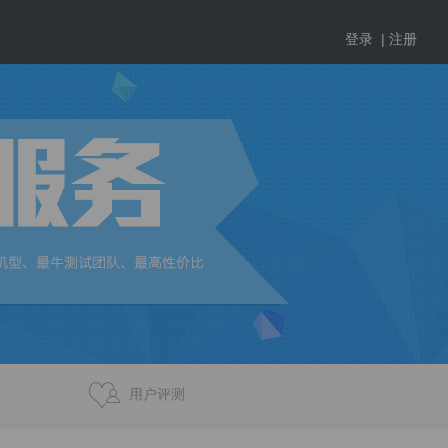
|
登录
注册
用户评测