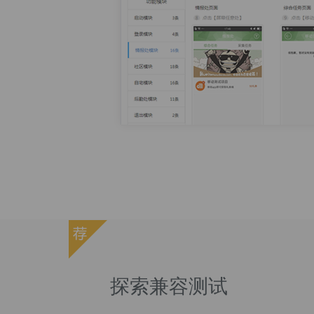
探索兼容测试