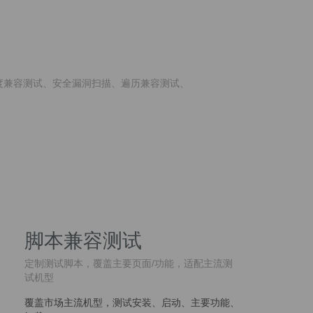
深度兼容测试、安全漏洞扫描、遍历兼容测试、
脚本兼容测试
定制测试脚本，覆盖主要页面/功能，适配主流测
试机型
覆盖市场主流机型，测试安装、启动、主要功能、