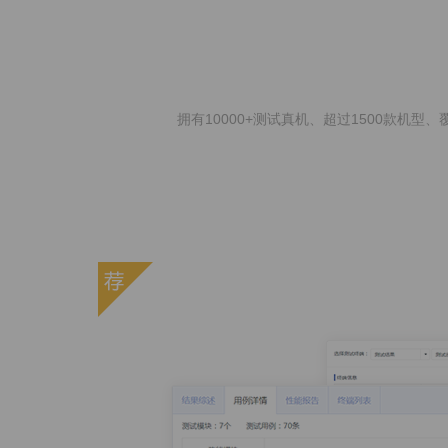
拥有10000+测试真机、超过1500款