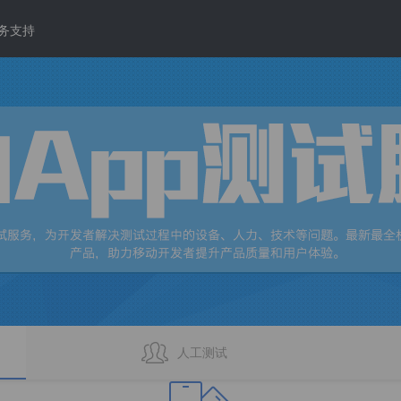
务支持
人工测试