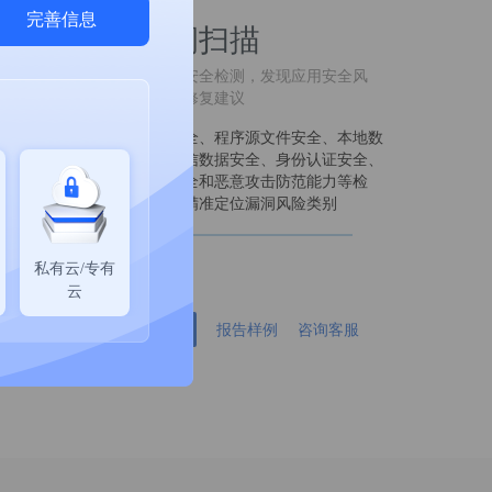
完善信息
安全漏洞扫描
全面深度的应用安全检测，发现应用安全风
险，并提供安全修复建议
提供应用自身安全、程序源文件安全、本地数
据存储安全、通信数据安全、身份认证安全、
内部数据交互安全和恶意攻击防范能力等检
测，快速识别并精准定位漏洞风险类别
￥2000/次
私有云/专有
云
立即测试
报告样例
咨询客服