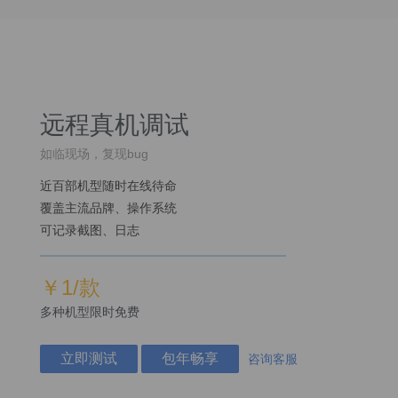
远程真机调试
如临现场，复现bug
近百部机型随时在线待命
覆盖主流品牌、操作系统
可记录截图、日志
￥1/款
多种机型限时免费
立即测试
包年畅享
咨询客服