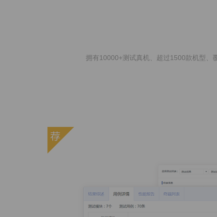
拥有10000+测试真机、超过1500款