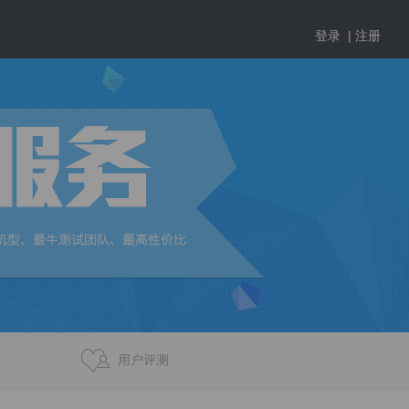
|
登录
注册
用户评测