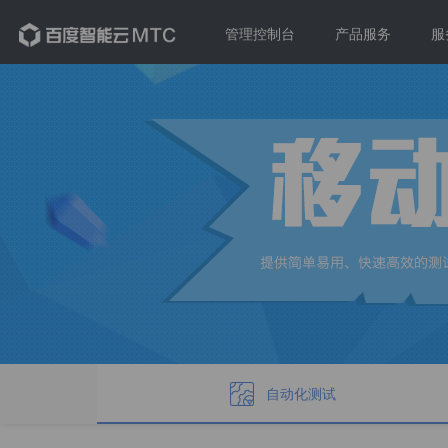
管理控制台
产品服务
服
自动化测试