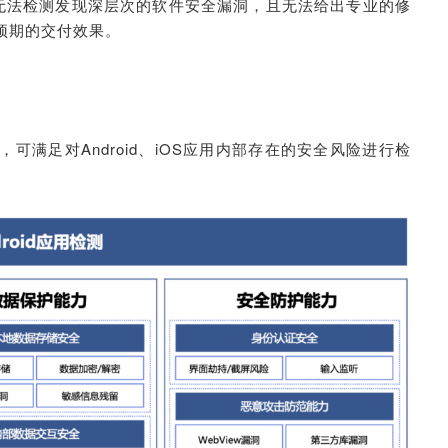
无法检测发现深层次的软件安全漏洞，且无法给出专业的修
预期的交付效果。
满足对Android、iOS应用内部存在的安全风险进行检