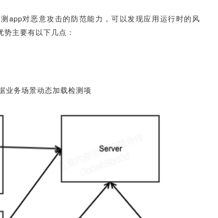
检测app对恶意攻击的防范能力，可以发现应用运行时的风
优势主要有以下几点：
根据业务场景动态加载检测项