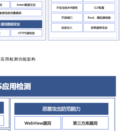
oid应用检测功能架构