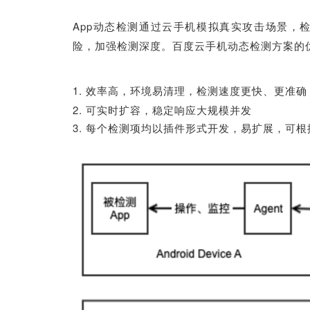
App动态检测通过云手机模拟真实攻击场景，
险，加强检测深度。百度云手机动态检测方案的
1. 效率高，环境易清理，检测速度更快、更准确
2. 可实时扩容，稳定响应大规模并发
3. 每个检测项均以插件形式开发，易扩展，可