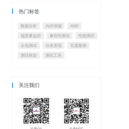
热门标签
数据分析
内存泄漏
ANR
端质量监控
兼容性测试
性能测试
众包测试
分发变现
百度案例
测试框架
测试工具
关注我们