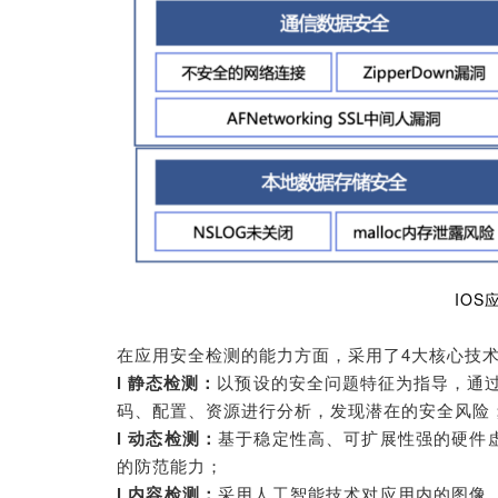
IO
在应用安全检测的能力方面，采用了4大核心技
l 静态检测：
以预设的安全问题特征为指导，通
码、配置、资源进行分析，发现潜在的安全风险
l 动态检测：
基于稳定性高、可扩展性强的硬件
的防范能力；
l 内容检测：
采用人工智能技术对应用内的图像